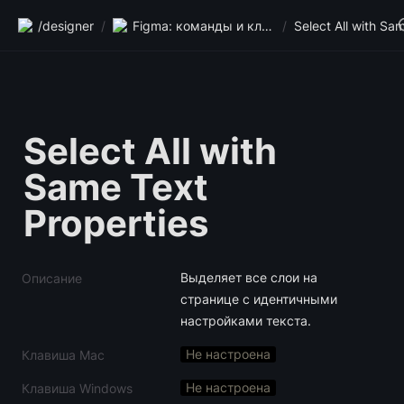
/designer
/
Figma: команды и клавиши
/
Select All with 
Same Text 
Properties
Выделяет все слои на 
Описание
странице с идентичными 
настройками текста.
Не настроена
Клавиша Mac
Не настроена
Клавиша Windows