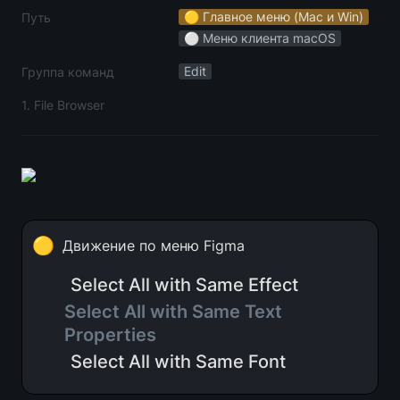
🟡 Главное меню (Mac и Win)
Путь
⚪️ Меню клиента macOS
Edit
Группа команд
1. File Browser
🟡
Движение по меню Figma
Select All with Same Effect
Select All with Same Text 
Properties 
Select All with Same Font