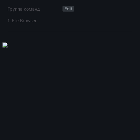
Edit
Группа команд
1. File Browser