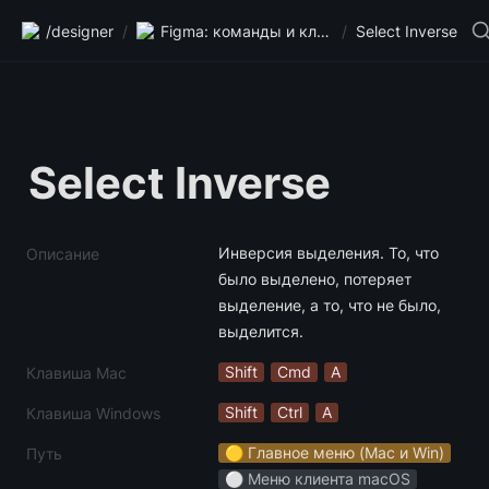
/designer
/
Figma: команды и клавиши
/
Select Inverse
Select Inverse
Инверсия выделения. То, что 
Описание
было выделено, потеряет 
выделение, а то, что не было, 
выделится.
Shift
Cmd
A
Клавиша Mac
Shift
Ctrl
A
Клавиша Windows
🟡 Главное меню (Mac и Win)
Путь
⚪️ Меню клиента macOS