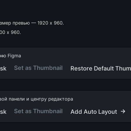
змер превью — 1920 x 960. 
00 х 960.
ню Figma
Set as Thumbnail
sk
Restore Default Thum
вой панели и центру редактора
Set as Thumbnail
 →
sk
Add Auto Layout