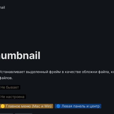
ail
humbnail
Устанавливает выделенный фрейм в качестве обложки файла, ко
Не бывает
Не настроена
🟡 Главное меню (Mac и Win)
🔵 Левая панель и центр