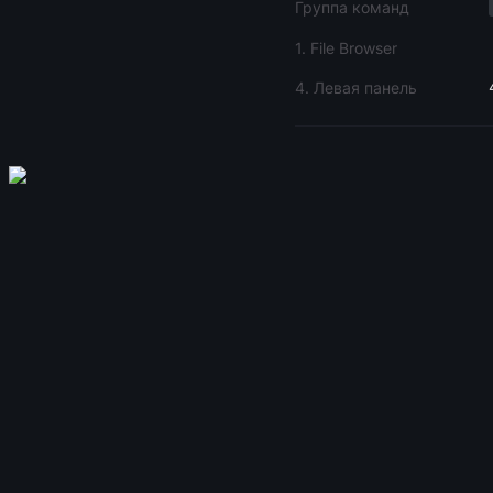
Группа команд
1. File Browser
4. Левая панель