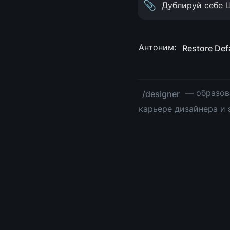
📎
Дублируй себе 
Ш
Антоним: 
Restore Def
 — образов
/designer
карьере дизайнера и 