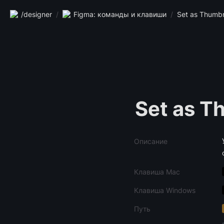
/designer
/
Figma: команды и клавиши
/
Set as Thumbn
Set as T
Описание
Клавиша Mac
Клавиша Windows
Путь