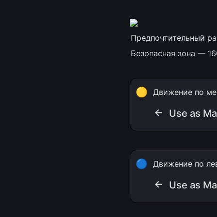
Предпочтительный ра
Безопасная зона — 16
🟡
Движение по ме
← 
Use as Ma
🔵
Движение по ле
← 
Use as Ma