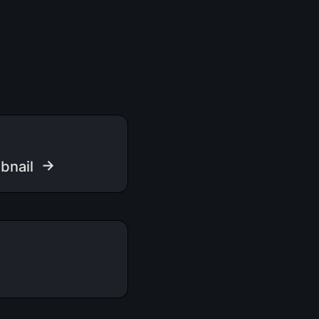
 →
bnail