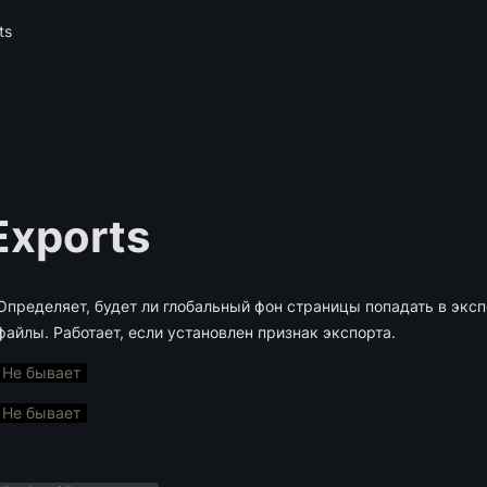
ts
Exports
Определяет, будет ли глобальный фон страницы попадать в экс
файлы. Работает, если установлен признак экспорта.
Не бывает
Не бывает