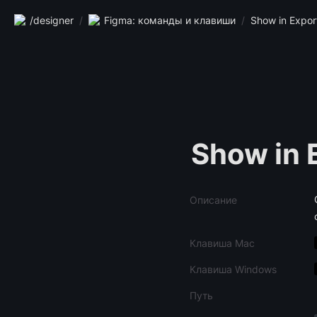
/designer
/
Figma: команды и клавиши
/
Show in Expor
Show in 
Описание
Клавиша Mac
Клавиша Windows
Путь