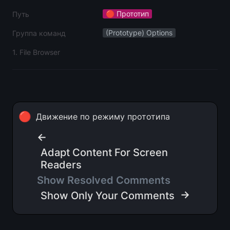
🔴 Прототип
Путь
(Prototype) Options
Группа команд
1. File Browser
🔴
Движение по режиму прототипа
← 
Adapt Content For Screen
Readers
Show Resolved Comments  
 →
Show Only Your Comments