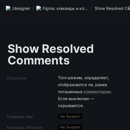
/designer
/
Figma: команды и клавиши
/
Show Resolved 
Comments
Тогл-режим, определяет, 
Описание
отображаются ли, ранее 
погашенные 
комментарии
. 
Если выключен — 
скрываются.
Не бывает
Клавиша Mac
Не бывает
Клавиша Windows