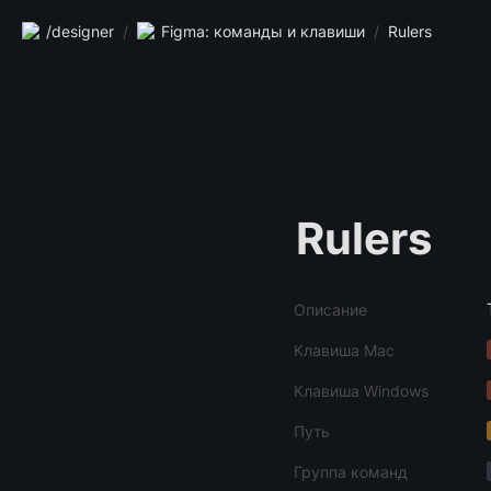
/designer
/
Figma: команды и клавиши
/
Rulers
Rulers
Описание
Клавиша Mac
Клавиша Windows
Путь
Группа команд