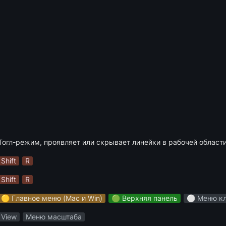
Тогл-режим, проявляет или скрывает линейки в рабочей области
Shift
R
Shift
R
🟡 Главное меню (Mac и Win)
🟢 Верхняя панель
⚪️ Меню к
View
Меню масштаба