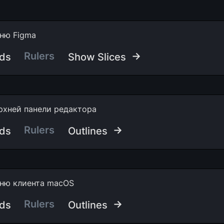
ню Figma
Rulers  
 →
ids
Show Slices
рхней панели редактора
Rulers
 →
ids
Outlines
ню клиента macOS
Rulers  
 →
ids
Outlines