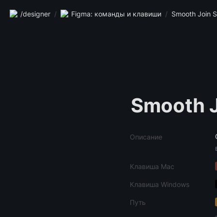
/designer
/
Figma: команды и клавиши
/
Smooth Join S
Smooth J
Описание
Клавиша Mac
Клавиша Windows
Путь