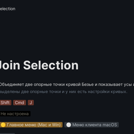
election
oin Selection
Объединяет две опорные точки кривой Безье и показывает усы и
выделены две опорные точки и у них есть настройки кривых.
Shift
Cmd
J
Не настроена
🟡 Главное меню (Mac и Win)
⚪️ Меню клиента macOS