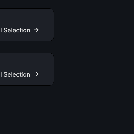
 →
l Selection
 →
l Selection