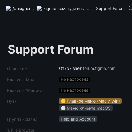
/designer
/
Figma: команды и клавиши
/
Support Forum
Support Forum
Открывает 
forum.figma.com
.
Описание
Не настроена
Клавиша Mac
Не настроена
Клавиша Windows
🟡 Главное меню (Mac и Win)
Путь
⚪️ Меню клиента macOS
Help and Account
Группа команд
1. File Browser