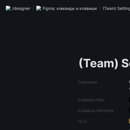
/designer
/
Figma: команды и клавиши
/
(Team) Settin
(Team) S
Описание
Клавиша Mac
Клавиша Windows
Путь