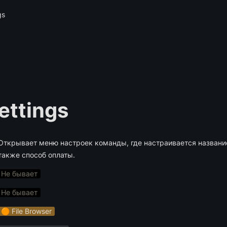
gs
ettings
Открывает меню настроек команды, где настраивается название 
также способ оплаты.
Не бывает
Не бывает
🟠 File Browser