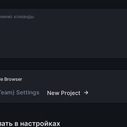
 меню команды
ile Browser
Team) Settings
 →
New Project
ать в настройках