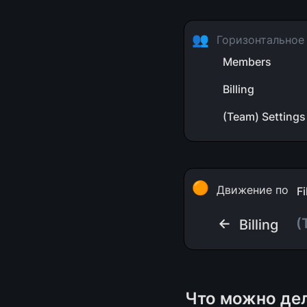
👥
Горизонтальное
Members
Billing
(Team) Settings
🟠
Движение по 
F
← 
(
Billing
Что можно дел