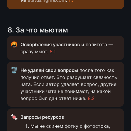
на 
status.figma.com
. 
7.7
8
. За что мьютим
🤬
Оскорбления участников
 и политота — 
сразу мьют. 
8.1
🗑️
Не удаляй свои вопросы
 после того как 
получил ответ. Это разрушает связность 
чата. Если автор удаляет вопрос, другие 
участники чата не понимают, на какой 
вопрос был дан ответ ниже. 
8.2
🍬
Запросы ресурсов
Мы не скинем фотку с фотостока, 