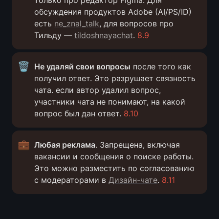
только про редактор Figma. Для 
обсуждения продуктов Adobe (AI/PS/ID) 
есть 
ne_znal_talk
, для вопросов про 
Тильду — 
tildoshnayachat
. 
8.9
🗑️
Не удаляй свои вопросы
 после того как 
получил ответ. Это разрушает связность 
чата. если автор удалил вопрос, 
участники чата не понимают, на какой 
вопрос был дан ответ. 
8.10
💼
Любая реклама
. Запрещена, включая 
вакансии и сообщения о поиске работы. 
Это можно разместить по согласованию 
с модераторами в 
Дизайн-чате
. 
8.11