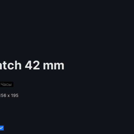
atch 42 mm
Часы
156 х 195