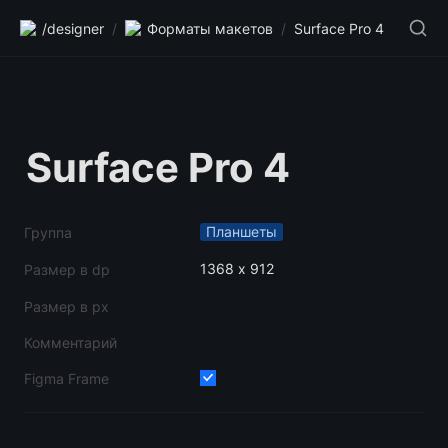
/designer
/
Форматы макетов
/
Surface Pro 4
Surface Pro 4
Планшеты
Группа
1368 х 912
Размер в dp
Размер в px
Комментарий
Figma Frame