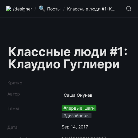
🔍
/designer
/
Посты
/
Классные люди #1: Клаудио Гуглиери
Классные люди #1: 
Клаудио Гуглиери
Кратко
Автор
Саша Окунев
#первые_шаги
Темы
#дизайнеры
Sep 14, 2017
Дата