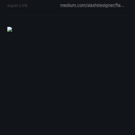
medium.com/slashdesigner/flat-illustrations-680247f39c3f
super:Link