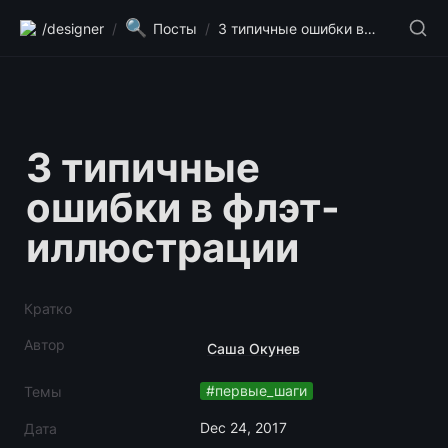
🔍
/designer
/
Посты
/
3 типичные ошибки в флэт-иллюстрации
3 типичные 
ошибки в флэт-
иллюстрации
Кратко
Автор
Саша Окунев
#первые_шаги
Темы
Dec 24, 2017
Дата