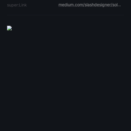
medium.com/slashdesigner/solomeina-e52d98c772ce
super:Link