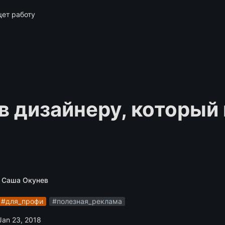
щет работу
в дизайнеру, который 
Саша Окунев
#для_профи
#полезная_реклама
Jan 23, 2018