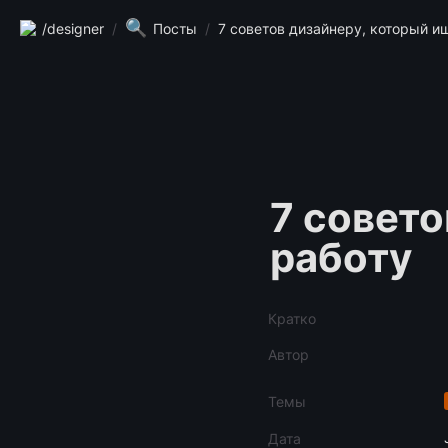
🔍
/designer
/
Посты
/
7 советов дизайнеру, который и
7 совето
работу
Кратко
Автор
Темы
Дата