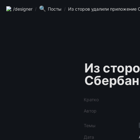
🔍
/designer
/
Посты
/
Из сторов удалили приложение 
Из сторо
Сбербан
Кратко
Автор
Темы
Дата