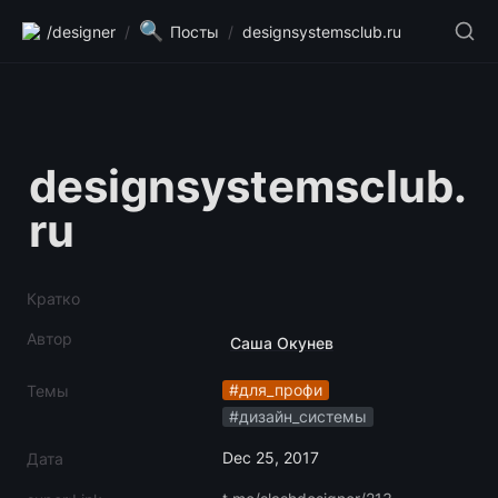
🔍
/designer
/
Посты
/
designsystemsclub.ru
designsystemsclub.
ru
Кратко
Автор
Саша Окунев
#для_профи
Темы
#дизайн_системы
Dec 25, 2017
Дата