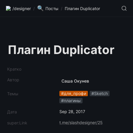
🔍
/designer
/
Посты
/
Плагин Duplicator
Плагин Duplicator
Кратко
Автор
Саша Окунев
#для_профи
#Sketch
Темы
#плагины
Sep 28, 2017
Дата
t.me/slashdesigner/25
super:Link