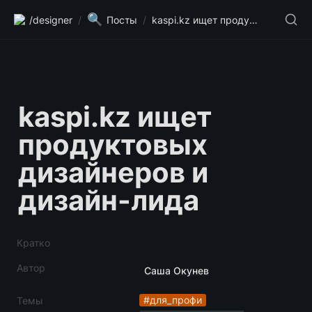
🔍
/designer
/
Посты
/
kaspi.kz ищет продуктовых дизайнеров и дизайн-лида
kaspi.kz ищет 
продуктовых 
дизайнеров и 
дизайн-лида
Кратко
Автор
Саша Окунев
#для_профи
Темы