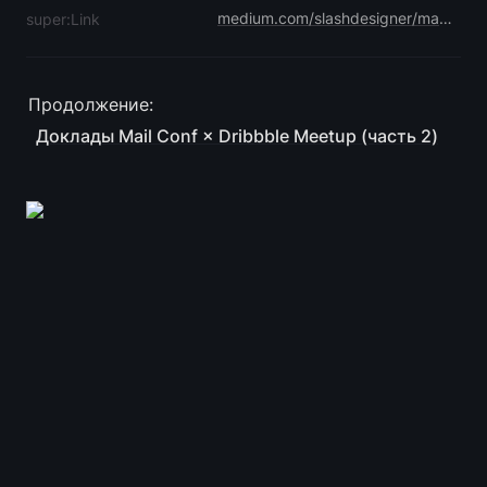
medium.com/slashdesigner/mail-conf-2019-e26becb1087d
super:Link
Продолжение: 
Доклады Mail Conf × Dribbble Meetup (часть 2)