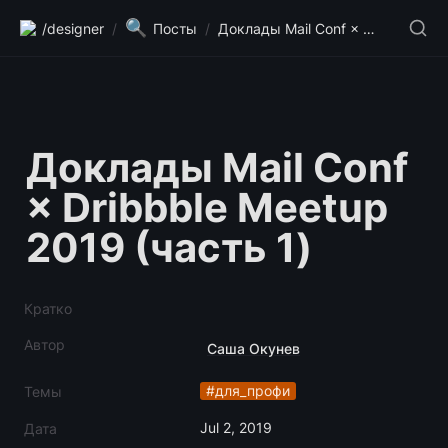
🔍
/designer
/
Посты
/
Доклады Mail Conf × Dribbble Meetup 2019 (часть 1)
Доклады Mail Conf 
× Dribbble Meetup 
2019 (часть 1)
Кратко
Автор
Саша Окунев
#для_профи
Темы
Jul 2, 2019
Дата