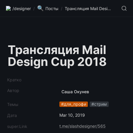
🔍
/designer
/
Посты
/
Трансляция Mail Design Cup 2018
Трансляция Mail 
Design Cup 2018
Кратко
Автор
Саша Окунев
#для_профи
#cтрим
Темы
Mar 10, 2019
Дата
t.me/slashdesigner/565
super:Link