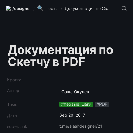
🔍
/designer
/
Посты
/
Документация по Скетчу в PDF
Документация по 
Скетчу в PDF
Кратко
Автор
Саша Окунев
#первые_шаги
#PDF
Темы
Sep 20, 2017
Дата
t.me/slashdesigner/21
super:Link