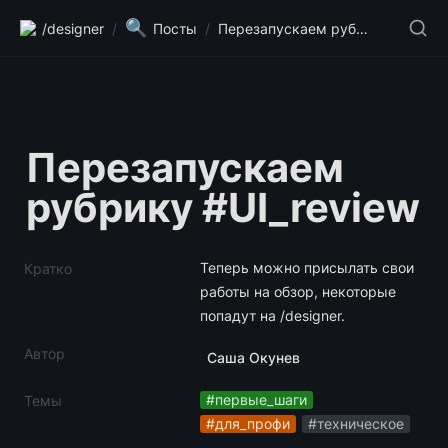
🔍
/designer
/
Посты
/
Перезапускаем рубрику #UI_review
Перезапускаем 
рубрику #UI_review
Теперь можно присылать свои 
Кратко
работы на обзор, некоторые 
попадут на /designer.
Автор
Саша Окунев
#первые_шаги
Темы
#для_профи
#техническое