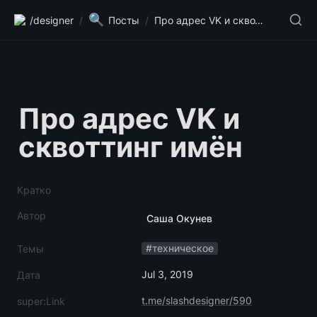
🔍
/designer
/
Посты
/
Про адрес VK и сквоттинг имён
Про адрес VK и 
сквоттинг имён
Кратко
Автор
Саша Окунев
#техническое
Темы
Jul 3, 2019
Дата
t.me/slashdesigner/590
super:Link