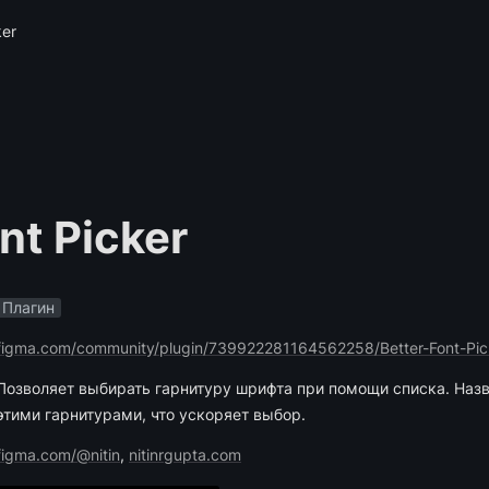
ker
nt Picker
Плагин
figma.com/community/plugin/739922281164562258/Better-Font-Pic
Позволяет выбирать гарнитуру шрифта при помощи списка. Назв
этими гарнитурами, что ускоряет выбор.
figma.com/@nitin
, 
nitinrgupta.com