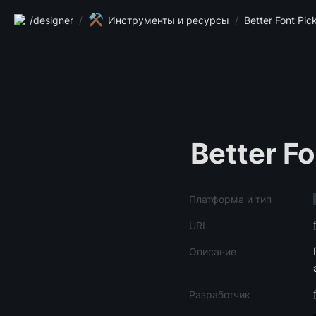
⚒️
/designer
/
Инструменты и ресурсы
/
Better Font Pic
Better Fo
Платформа и тип
URL
Описание
Разработчик