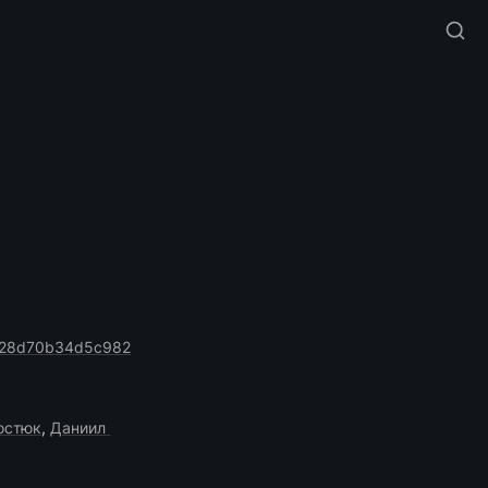
b128d70b34d5c982
остюк
, 
Даниил 