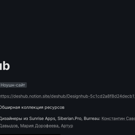
ub
Ноушн-сайт
https://deshub.notion.site/deshub/Designhub-5c1cd2a8f8d24dec
Обширная коллекция ресурсов
Дизайнеры из Sunrise Аpps, Siberian.Pro, Burreau: 
Константин Сав
Давыдов
, 
Мария Дорофеева
, 
Артур