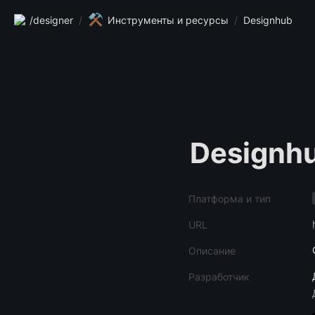
⚒️
/designer
/
Инструменты и ресурсы
/
Designhub
Designh
Платформа и тип
URL
Описание
Разработчик