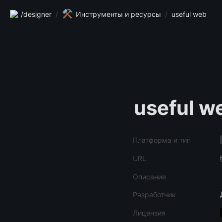
⚒️
/designer
/
Инструменты и ресурсы
/
useful web
useful w
Платформа и тип
URL
Описание
Разработчик
Лицензия