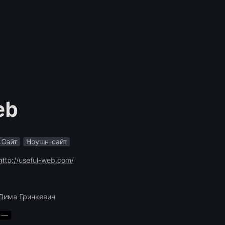
eb
Сайт
Ноушн-сайт
http://useful-web.com/
Дима Гринкевич
—