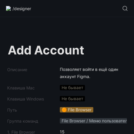
/designer
Add Account
Позволяет войти в ещё один 
Описание
аккаунт Figma.
Не бывает
Клавиша Mac
Не бывает
Клавиша Windows
🟠 File Browser
Путь
File Browser / Меню пользователя
Группа команд
15
1. File Browser