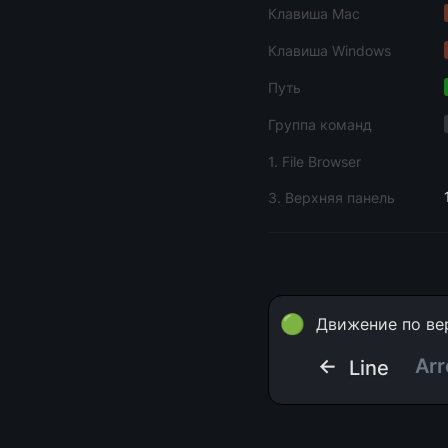
Клавиша Mac
Клавиша Windows
Путь
Группа команд
1. File Browser
3. Верхняя панель
🟢
Движение по ве
← 
Ar
Line