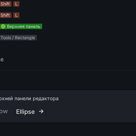
Shift
L
Shift
L
🟢 Верхняя панель
Tools / Rectangle
16
рхней панели редактора
row
 →
Ellipse