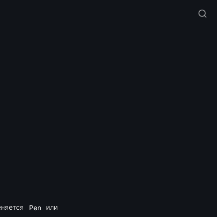
еняется 
 или 
Pen