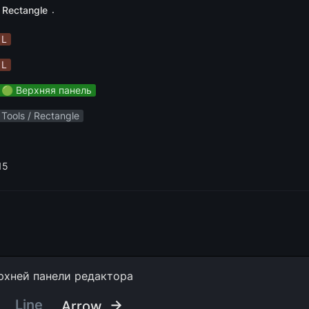
.
Rectangle
L
L
🟢 Верхняя панель
Tools / Rectangle
15
рхней панели редактора
Line
 →
Arrow