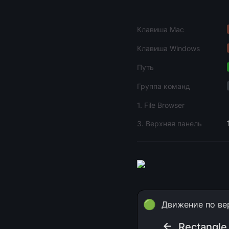
Клавиша Mac
Клавиша Windows
Путь
Группа команд
1. File Browser
3. Верхняя панель
🟢
Движение по ве
← 
Rectangle