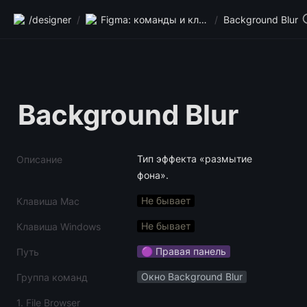
/designer
/
Figma: команды и клавиши
/
Background Blur
Background Blur
Тип эффекта «размытие 
Описание
фона».
Не бывает
Клавиша Mac
Не бывает
Клавиша Windows
🟣 Правая панель
Путь
Окно Background Blur
Группа команд
1. File Browser