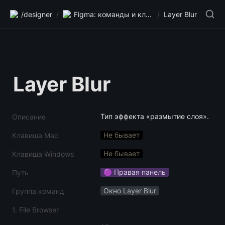
/designer
/
Figma: команды и клавиши
/
Layer Blur
Layer Blur
Тип эффекта «размытие слоя».
Описание
Не бывает
Клавиша Mac
Не бывает
Клавиша Windows
🟣 Правая панель
Путь
Окно Layer Blur
Группа команд
1. File Browser