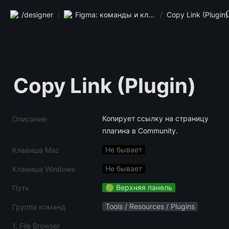
/designer
/
Figma: команды и клавиши
/
Copy Link (Plugin)
Copy Link (Plugin)
Копирует ссылку на страницу 
Описание
плагина в Community.
Не бывает
Клавиша Mac
Не бывает
Клавиша Windows
🟢 Верхняя панель
Путь
Tools / Resources / Plugins
Группа команд
1. File Browser