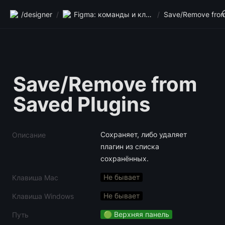
/designer
/
Figma: команды и клавиши
/
Save/Remove from 
Saved Plugins
Сохраняет, либо удаляет 
Описание
плагин из списка 
сохранённых.
Не бывает
Клавиша Mac
Не бывает
Клавиша Windows
🟢 Верхняя панель
Путь