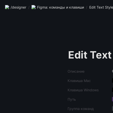
/designer
/
Figma: команды и клавиши
/
Edit Text Styl
Edit Text
Описание
Клавиша Mac
Клавиша Windows
Путь
Группа команд