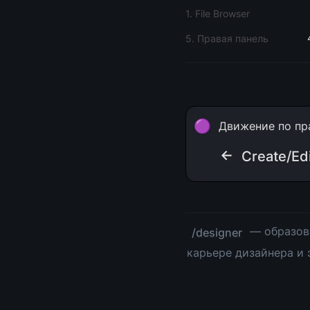
1. File Browser
5. Правая панель
🟣
Движение по пр
← 
Create/Edi
 — образов
/designer
карьере дизайнера и 