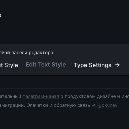
4
авой панели редактора
Edit Text Style
 →
t Style
Type Settings
ательный 
телеграм-канал
 о продуктовом дизайне и инс
эмиграции. Опечатки и обратную связь → 
@okunev