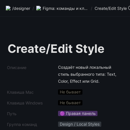
/designer
/
Figma: команды и клавиши
/
Create/Edit Style
Create/Edit Style
Создаёт новый локальный 
Описание
стиль выбранного типа: Text, 
Color, Effect или Grid.
Не бывает
Клавиша Mac
Не бывает
Клавиша Windows
🟣 Правая панель
Путь
Design / Local Styles
Группа команд