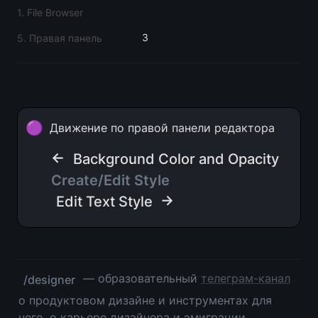
1. File Browser
3
5. Правая панель
🟣
Движение по правой панели редактора
← 
Background Color and Opacity
Create/Edit Style
 →
Edit Text Style
 — образовательный 
телеграм-канал
/designer
о продуктовом дизайне и инструментах для 
него, о карьере дизайнера и эмиграции. 