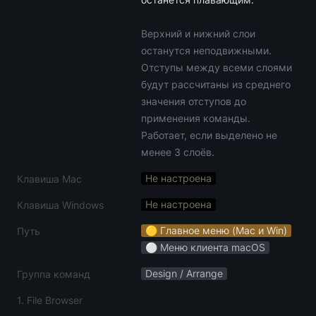
Верхний и нижний слои 
останутся неподвижными. 
Отступы между всеми слоями 
будут рассчитаны из среднего 
значения отступов до 
применения команды. 
Работает, если выделено не 
менее 3 слоёв.
Не настроена
Клавиша Mac
Не настроена
Клавиша Windows
🟡 Главное меню (Mac и Win)
Путь
⚪️ Меню клиента macOS
Design / Arrange
Группа команд
1. File Browser