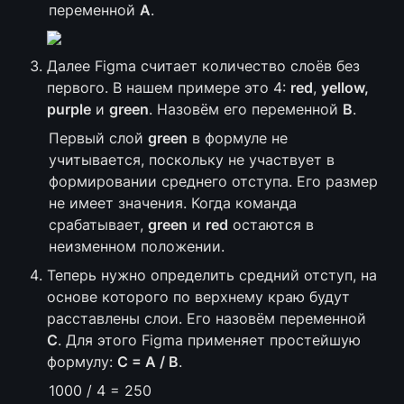
переменной 
A
.
Далее Figma считает количество слоёв без 
первого. В нашем примере это 4: 
red
, 
yellow,
purple
 и 
green
. Назовём его переменной 
B
.
Первый слой 
green
 в формуле не 
учитывается, поскольку не участвует в 
формировании среднего отступа. Его размер 
не имеет значения. Когда команда 
срабатывает, 
green
 и 
red
 остаются в 
неизменном положении.
Теперь нужно определить средний отступ, на 
основе которого по верхнему краю будут 
расставлены слои. Его назовём переменной 
C
. Для этого Figma применяет простейшую 
формулу: 
C = A / B
.
1000 / 4 = 250