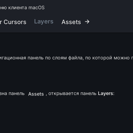
еню клиента macOS
Layers
 →
r Cursors
Assets
вигационная панель по слоям файла, по которой можно п
вна панель 
, открывается панель 
Layers
:
Assets