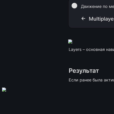
⚪
Движение по м
← 
Multiplaye
Layers – основная на
Результат
Если ранее была акти