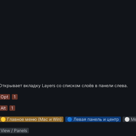
Открывает вкладку Layers со списком слоёв в панели слева.
Opt
1
Alt
1
🟡 Главное меню (Mac и Win)
🔵 Левая панель и центр
⚪️ М
View / Panels