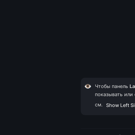
👁️
Чтобы панель 
La
показывать или
см. 
Show Left S