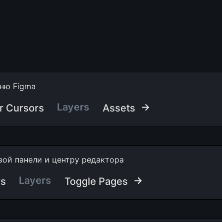
ню Figma
Layers
 →
r Cursors
Assets
вой панели и центру редактора
Layers
 →
rs
Toggle Pages