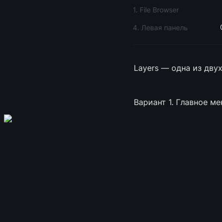
1. File Browser
4. Левая панель
Layers — одна из дву
Вариант 1. Главное м