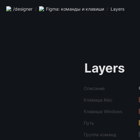
/designer
/
Figma: команды и клавиши
/
Layers
Layers
Описание
Клавиша Mac
Клавиша Windows
Путь
Группа команд