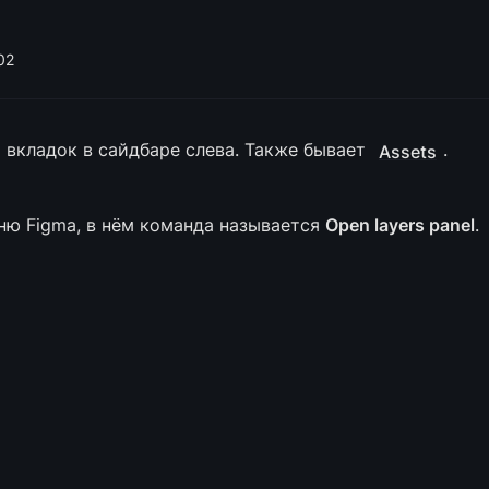
02
х вкладок в сайдбаре слева. Также бывает 
.
Assets
еню Figma, в нём команда называется 
Open layers panel
.