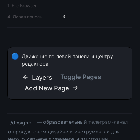
1. File Browser
3
4. Левая панель
🔵
Движение по левой панели и центру 
редактора
← 
Toggle Pages
Layers
 →
Add New Page
 — образовательный 
телеграм-канал
/designer
о продуктовом дизайне и инструментах для 
него, о карьере дизайнера и эмиграции. 