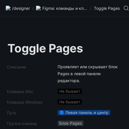
/designer
/
Figma: команды и клавиши
/
Toggle Pages
Toggle Pages
Проявляет или скрывает блок 
Описание
Pages в левой панели 
редактора.
Не бывает
Клавиша Mac
Не бывает
Клавиша Windows
🔵 Левая панель и центр
Путь
Блок Pages
Группа команд