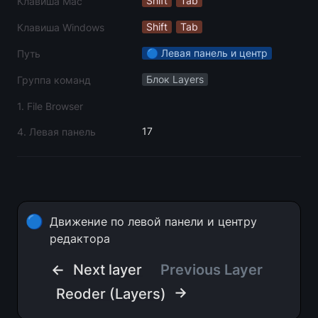
Shift
Tab
Клавиша Mac
Shift
Tab
Клавиша Windows
🔵 Левая панель и центр
Путь
Блок Layers
Группа команд
1. File Browser
17
4. Левая панель
🔵
Движение по левой панели и центру 
редактора
← 
Next layer
Previous Layer
 →
Reoder (Layers)