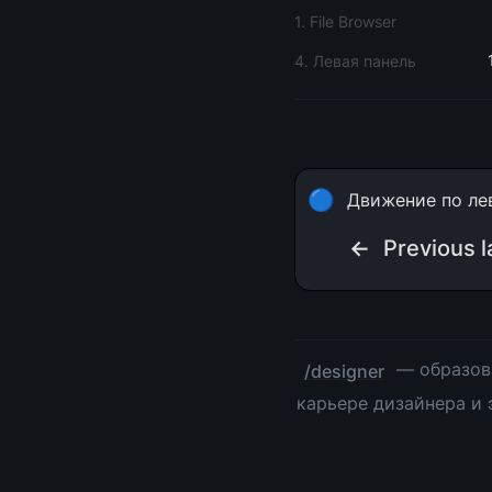
1. File Browser
4. Левая панель
🔵
Движение по ле
← 
Previous l
 — образов
/designer
карьере дизайнера и 