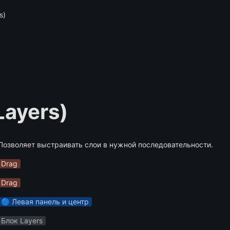
s)
Layers)
Позволяет выстраивать слои в нужной последовательности.
Drag
Drag
🔵 Левая панель и центр
Блок Layers