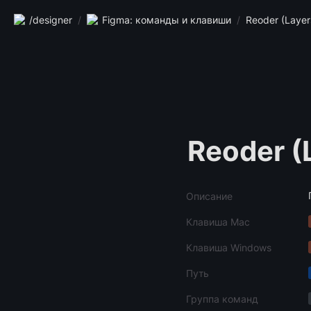
/designer
/
Figma: команды и клавиши
/
Reoder (Layer
Reoder (
Описание
Клавиша Mac
Клавиша Windows
Путь
Группа команд