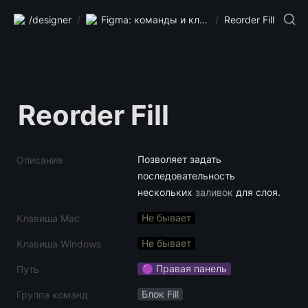
/designer
/
Figma: команды и клавиши
/
Reorder Fill
Reorder Fill
Позволяет задать 
Описание
последовательность 
нескольких 
заливок
 для слоя.
Не бывает
Клавиша Mac
Не бывает
Клавиша Windows
🟣 Правая панель
Путь
Блок Fill
Группа команд