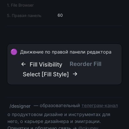
1. File Browser
60
5. Правая панель
🟣
Движение по правой панели редактора
← 
Reorder Fill
Fill Visibility
 →
Select [Fill Style]
 — образовательный 
телеграм-канал
/designer
о продуктовом дизайне и инструментах для 
него, о карьере дизайнера и эмиграции. 
Опечатки и обратную связь → 
@okunev