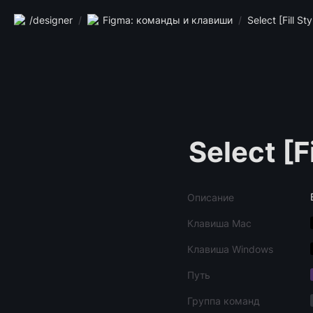
/designer
/
Figma: команды и клавиши
/
Select [Fill Sty
Select [Fi
Описание
Клавиша Mac
Клавиша Windows
Путь
Группа команд