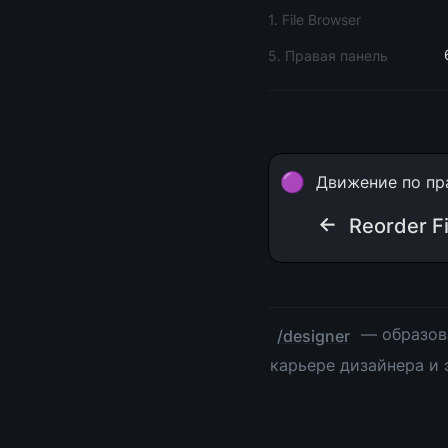
1. File Browser
5. Правая панель
🟣
Движение по пр
← 
Reorder Fi
 — образов
/designer
карьере дизайнера и 