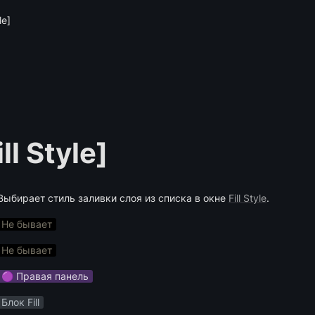
le]
ll Style]
Выбирает стиль заливки слоя из списка в окне 
Fill Style
.
Не бывает
Не бывает
🟣 Правая панель
Блок Fill