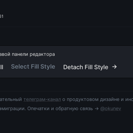
61
авой панели редактора
Select Fill Style 
 →
ll
Detach Fill Style
ательный 
телеграм-канал
 о продуктовом дизайне и инс
эмиграции. Опечатки и обратную связь → 
@okunev