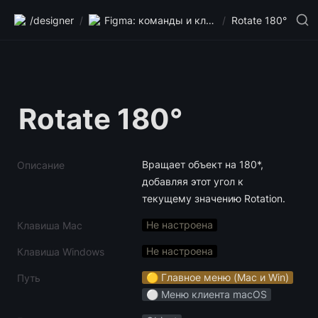
/designer
/
Figma: команды и клавиши
/
Rotate 180°
Rotate 180°
Вращает объект на 180*, 
Описание
добавляя этот угол к 
текущему значению Rotation.
Не настроена
Клавиша Mac
Не настроена
Клавиша Windows
🟡 Главное меню (Mac и Win)
Путь
⚪️ Меню клиента macOS