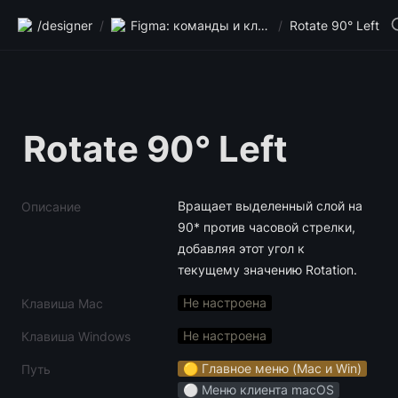
/designer
/
Figma: команды и клавиши
/
Rotate 90° Left
Rotate 90° Left
Вращает выделенный слой на 
Описание
90* против часовой стрелки, 
добавляя этот угол к 
текущему значению Rotation.
Не настроена
Клавиша Mac
Не настроена
Клавиша Windows
🟡 Главное меню (Mac и Win)
Путь
⚪️ Меню клиента macOS