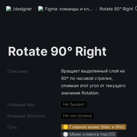
/designer
/
Figma: команды и клавиши
/
Rotate 90° Right
Rotate 90° Right
Вращает выделенный слой на 
Описание
90* по часовой стрелке, 
отнимая этот угол от текущего 
значения Rotation.
Не бывает
Клавиша Mac
Не настроена
Клавиша Windows
🟡 Главное меню (Mac и Win)
Путь
⚪️ Меню клиента macOS