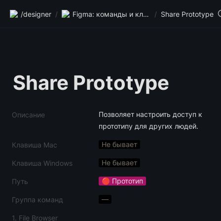
/designer
/
Figma: команды и клавиши
/
Share Prototype
Share Prototype
Позволяет настроить доступ к 
Описание
прототипу для других людей.
Не бывает
Клавиша Mac
Не бывает
Клавиша Windows
🔴 Прототип
Путь
—
Группа команд
1. File Browser