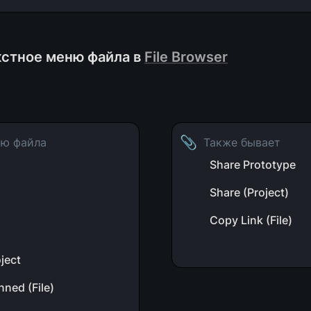
кстное меню файла в 
File Browser
📎
ню файла
Также бывает
Share Prototype
Share (Project)
Copy Link (File)
oject
ned (File)