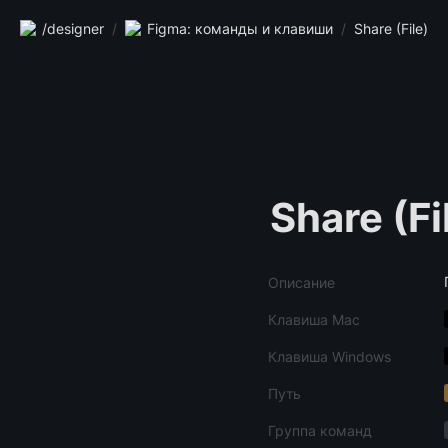
/designer
/
Figma: команды и клавиши
/
Share (File)
Share (Fi
Описание
Клавиша Mac
Клавиша Windows
Путь
Группа команд