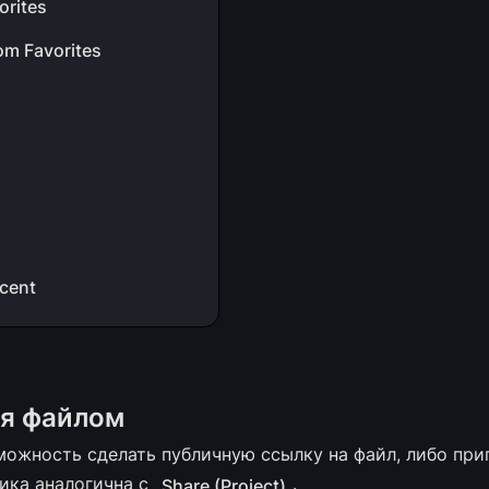
orites
om Favorites
cent
ся файлом
можность сделать публичную ссылку на файл, либо приг
ика аналогична с 
.
Share (Project)