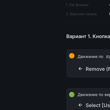
1. File Browser
3. Верхняя панель
Вариант 1. Кнопка
🟠
Движение по 
F
← 
Remove (Fi
🟢
Движение по ве
← 
Select [Us