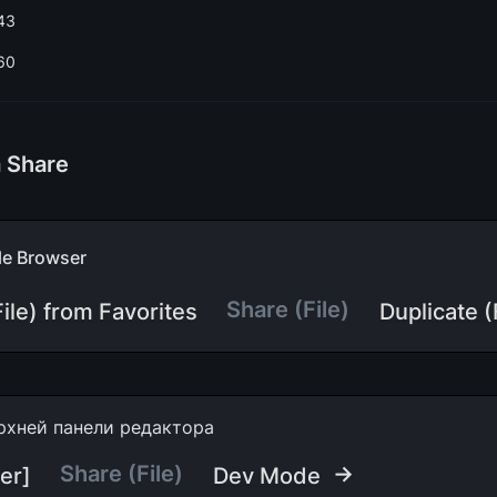
43
60
 Share
ile Browser
Share (File) 
le) from Favorites
Duplicate (
рхней панели редактора
Share (File)
 →
er]
Dev Mode