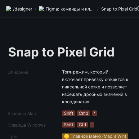
/designer
/
Figma: команды и клавиши
/
Snap to Pixel Grid
Snap to Pixel Grid
Тогл-режим, который 
Описание
включает привязку объектов к 
пиксельной сетке и позволяет 
избежать дробных значений в 
координатах.
Shift
Cmd
'
Клавиша Mac
Shift
Ctrl
'
Клавиша Windows
🟡 Главное меню (Mac и Win)
Путь