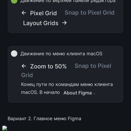
🟢
Движение по верхней панели редактора
← 
Snap to Pixel Grid
Pixel Grid
 →
Layout Grids
⚪
Движение по меню клиента macOS
← 
Snap to Pixel 
Zoom to 50%
Grid
Конец пути по командам меню клиента 
macOS. В начало 
.
About Figma
Вариант 2. Главное меню Figma