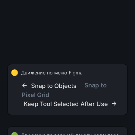
🟡
Движение по меню Figma
← 
Snap to 
Snap to Objects
Pixel Grid   
 →
Keep Tool Selected After Use